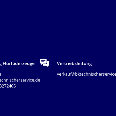
g Flurföderzeuge
Vertriebsleitung
s
verkauf@bktechnischerservic
echnischerservice.de
 3272405