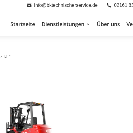
info@bktechnischerservice.de
02161 8


Startseite
Dienstleistungen
Über uns
Ve
zität“