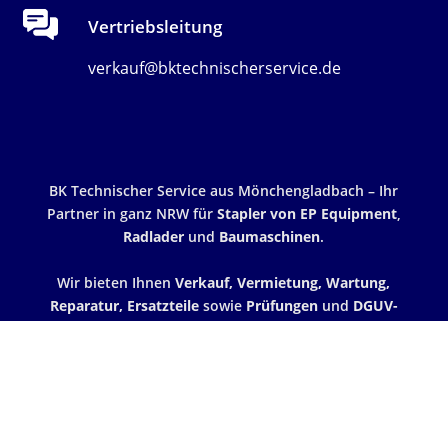
Vertriebsleitung
verkauf@bktechnischerservice.de
BK Technischer Service aus Mönchengladbach – Ihr
Partner in ganz NRW für
Stapler von EP Equipment
,
Radlader
und
Baumaschinen
.
Wir bieten Ihnen
Verkauf, Vermietung, Wartung,
Reparatur, Ersatzteile
sowie
Prüfungen
und
DGUV-
Schulungen
. Individuell und auf Anfrage – sprechen
Sie uns gerne an.
Datenschutzerklärung
Impressum
Kontakt